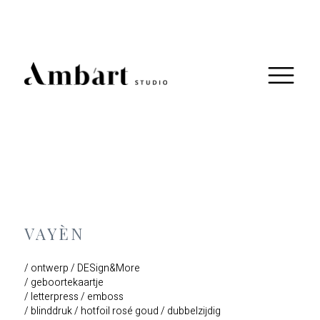
VAYÈN
/ ontwerp / DESign&More
/ geboortekaartje
/ letterpress / emboss
/ blinddruk / hotfoil rosé goud / dubbelzijdig