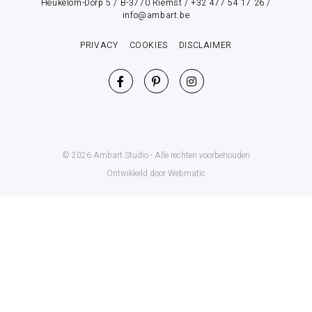
Heukelom-Dorp 5 / B-3770 Riemst / +32 477 54 17 26 /
info@ambart.be
PRIVACY
COOKIES
DISCLAIMER
© 2026 Ambart Studio - Alle rechten voorbehouden
Ontwikkeld door Webmatic